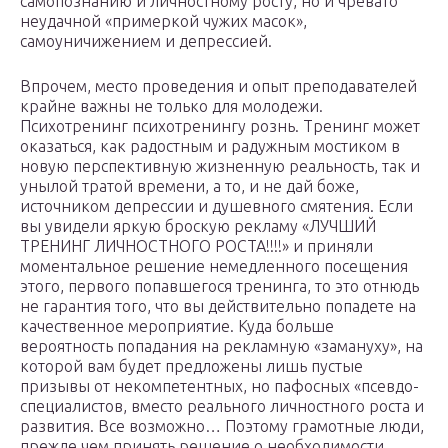
самопознанию и личностному росту, но и чревато
неудачной «примеркой чужих масок»,
самоуничижением и депрессией.
Впрочем, место проведения и опыт преподавателей
крайне важны не только для молодежи.
Психотренинг психотренингу рознь. Тренинг может
оказаться, как радостным и радужным мостиком в
новую перспективную жизненную реальность, так и
унылой тратой времени, а то, и не дай боже,
источником депрессии и душевного смятения. Если
вы увидели яркую броскую рекламу «ЛУЧШИЙ
ТРЕНИНГ ЛИЧНОСТНОГО РОСТА!!!!» и приняли
моментальное решение немедленного посещения
этого, первого попавшегося тренинга, то это отнюдь
не гарантия того, что вы действительно попадете на
качественное мероприятие. Куда больше
вероятность попадания на рекламную «замануху», на
которой вам будет предложены лишь пустые
призывы от некомпетентных, но пафосных «псевдо-
специалистов, вместо реального личностного роста и
развития. Все возможно… Поэтому грамотные люди,
прежде чем принять решение о необходимости