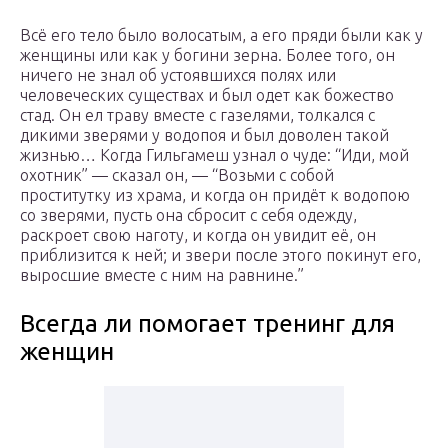
Всё его тело было волосатым, а его пряди были как у
женщины или как у богини зерна. Более того, он
ничего не знал об устоявшихся полях или
человеческих существах и был одет как божество
стад. Он ел траву вместе с газелями, толкался с
дикими зверями у водопоя и был доволен такой
жизнью… Когда Гильгамеш узнал о чуде: “Иди, мой
охотник” — сказал он, — “Возьми с собой
проститутку из храма, и когда он придёт к водопою
со зверями, пусть она сбросит с себя одежду,
раскроет свою наготу, и когда он увидит её, он
приблизится к ней; и звери после этого покинут его,
выросшие вместе с ним на равнине.”
Всегда ли помогает тренинг для
женщин