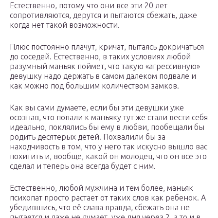
Естественно, потому что они все эти 20 лет
сопротивляются, дерутся и пытаются сбежать, даже
когда нет такой возможности.
Плюс постоянно плачут, кричат, пытаясь докричаться
до соседей. Естественно, в таких условиях любой
разумный маньяк поймет, что такую «агрессивную»
девушку надо держать в самом далеком подвале и
как можно под большим количеством замков.
Как вы сами думаете, если бы эти девушки уже
осознав, что попали к маньяку тут же стали вести себя
идеально, поклялись бы ему в любви, пообещали бы
родить десятерых детей. Похвалили бы за
находчивость в том, что у него так искусно вышло вас
похитить и, вообще, какой он молодец, что он все это
сделал и теперь она всегда будет с ним.
Естественно, любой мужчина и тем более, маньяк
психопат просто растает от таких слов как ребенок. А
убедившись, что её слава правда, сбежать она не
пытается и даже не думает, уже дня через 2, а то и в