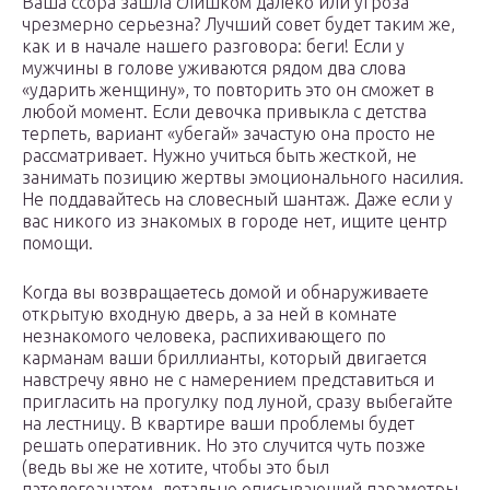
Ваша ссора зашла слишком далеко или угроза
чрезмерно серьезна? Лучший совет будет таким же,
как и в начале нашего разговора: беги! Если у
мужчины в голове уживаются рядом два слова
«ударить женщину», то повторить это он сможет в
любой момент. Если девочка привыкла с детства
терпеть, вариант «убегай» зачастую она просто не
рассматривает. Нужно учиться быть жесткой, не
занимать позицию жертвы эмоционального насилия.
Не поддавайтесь на словесный шантаж. Даже если у
вас никого из знакомых в городе нет, ищите центр
помощи.
Когда вы возвращаетесь домой и обнаруживаете
открытую входную дверь, а за ней в комнате
незнакомого человека, распихивающего по
карманам ваши бриллианты, который двигается
навстречу явно не с намерением представиться и
пригласить на прогулку под луной, сразу выбегайте
на лестницу. В квартире ваши проблемы будет
решать оперативник. Но это случится чуть позже
(ведь вы же не хотите, чтобы это был
патологоанатом, детально описывающий параметры