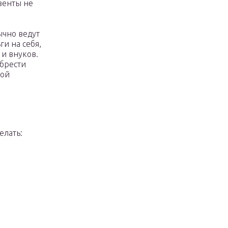
зенты не
ычно ведут
ги на себя,
 и внуков.
брести
рой
елать: