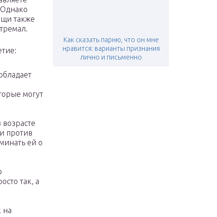
 Однако
ещи также
стремал.
Как сказать парню, что он мне
нравится: варианты признания
етие:
лично и письменно
обладает
торые могут
 возрасте
жи против
минать ей о
о
осто так, а
 на