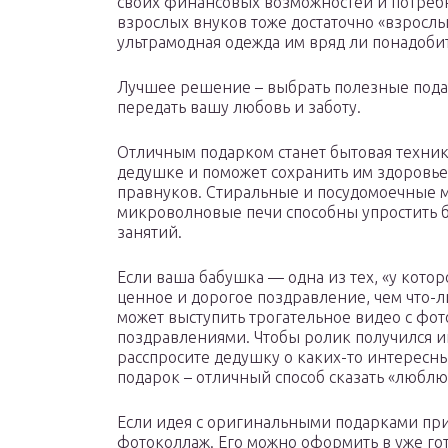
своих финансовых возможностей и потре
взрослых внуков тоже достаточно «взросл
ультрамодная одежда им вряд ли понадоби
Лучшее решение – выбрать полезные подар
передать вашу любовь и заботу.
Отличным подарком станет бытовая техник
дедушке и поможет сохранить им здоровье
правнуков. Стиральные и посудомоечные
микроволновые печи способны упростить б
занятий.
Если ваша бабушка — одна из тех, «у котор
ценное и дорогое поздравление, чем что-л
может выступить трогательное видео с ф
поздравлениями. Чтобы ролик получился 
расспросите дедушку о каких-то интересн
подарок – отличный способ сказать «люблю
Если идея с оригинальными подарками при
фотоколлаж. Его можно оформить в уже го