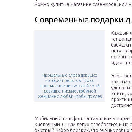
можно купить в магазине сувениров, или н
Современные подарки д
Каждый ч
тенденци
бабушки 
ногу со 
оставит 
идеи, чт
Прощальные слова девушке
Электрон
которая предала в прозе.
как и мо
прощальное письмо любимой
удовольс
девушке. письмо любимой
книги, к
женщине о любви чтобы до слез
практичн
достоинс
Мобильный телефон. Оптимальным вариант
кнопочный. С ним легко разобраться и не с
быстрый набор близких, что очень удобно 