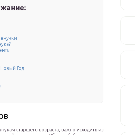
жание:
 внучки
нука?
енты
 Новый Год
и
ов
внукам старшего возраста, важно исходить из