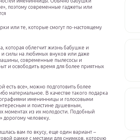
бностей именинницы. Обычно бабушки
ые», поэтому современные гаджеты или
тся
ки или те, которые смогут по-настоящему
а, которая облегчит жизнь бабушке и
 и силы на любимых внуков или даже
 машины, современные пылесосы и
ыт и освободить время для более приятных
ой есть все», можно подготовить более
ибо материальное. В качестве такого подарка
отографиями именинницы и голосовыми
интересным и поистине душевным,
ых моментах из их молодости. Подобный
» дорогому человеку.
шлась вам по вкусу, еще один вариант –
товой рамке с местами для снимков, которую