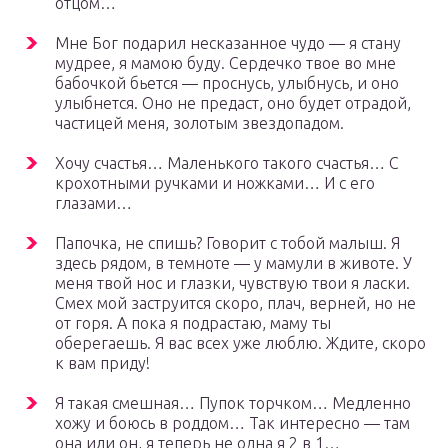
отцом…
Мне Бог подарил несказанное чудо — я стану
мудрее, я мамою буду. Сердечко твое во мне
бабочкой бьется — проснусь, улыбнусь, и оно
улыбнется. Оно не предаст, оно будет отрадой,
частицей меня, золотым звездопадом.
Хочу счастья… Маленького такого счастья… С
крохотными ручками и ножками… И с его
глазами…
Папочка, не спишь? Говорит с тобой малыш. Я
здесь рядом, в темноте — у мамули в животе. У
меня твой нос и глазки, чувствую твои я ласки.
Смех мой заструится скоро, плач, верней, но не
от горя. А пока я подрастаю, маму ты
оберегаешь. Я вас всех уже люблю. Ждите, скоро
к вам приду!
Я такая смешная… Пупок торчком… Медленно
хожу и боюсь в роддом… Так интересно — там
она или он, я теперь не одна я 2 в 1…