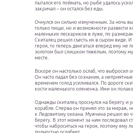
пытался его поймать, но рыбе удалось уско
закричал – он остался без еды.
Очнулся он сильно измученным. За ночь вып
только пищи, но и возможности развести к
маленьких пескариков в луже, по размер
Скиталец решил съесть их в сыром виде. И
героя, то теперь двигаться вперед ему не 
золотом был слишком тяжелым, поэтому м
месте.
Вскоре он настолько ослаб, что выбросил ос
Он часто падал без сознания, а неприятные
временем голод усиливался. По дороге ски
кости маленького олененка. Ими он полак
Однажды скиталец проснулся на берегу и 
корабля. Сперва он принял это за мираж, н
к Ледовитому океана. Мужчина решил во что
берегу. В этот момент за ним последовал 
чтобы наброситься на героя, поэтому ему л
полностью ослабеет.