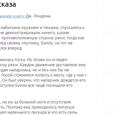
сказа
ржание книги
Дж. Лондона.
 набитыми оружием и тюками, спускались к
 не демонстрировали ничего, кроме
 противоположную сторону реки, тогда как
ед своему спутнику, Биллу, но тот не
ался вперед.
явилась тоска. Но позже он оглядел
рону реки. Каждое движение доставляло ему
едам напарника, но и без них бы не
Герой стремился попасть к месту, где у них с
 Он был уверен, что напарник дождется его
оступке Билла все чаще посещали его
 но из-за больной ноги и отсутствия
ть. Поэтому ему приходилось питаться
шел маленького пескаря и что есть силы