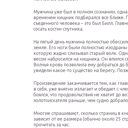
Мужчина уже был в полном сознании, однак
временем хищник подбирался все ближе. По
съеденного человека – это был Билл. Глав
сосать кости» спутника.
На пятый день мужчина полностью обессил
земле. Его ноги были полностью изодраны 
которую жадно слизывал старый волк. Одн
весом набросился на хищника. Он впился 
Волчья кровь позволила ему добраться до 
увидели какое-то существо на берегу. Позж
Произведение заканчивается тем, как глав
в себя, уже внятно излагает и обедает с ч
боялся, что продовольствия не хватит до 
золотоискателя раньше, чем судно добрало
Многие спрашивают, сколько страниц в кни
зависит от ее размера (обычно около 25 с
прочитать за час.