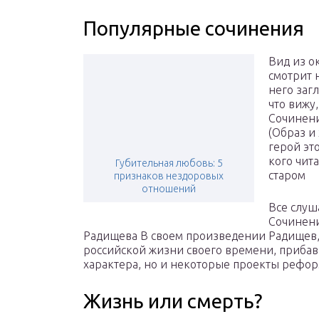
Популярные сочинения
Вид из о
смотрит н
него заг
что вижу,
Сочинени
(Образ и
герой эт
кого чит
Губительная любовь: 5
старом
признаков нездоровых
отношений
Все слуш
Сочинени
Радищева В своем произведении Радищев,
российской жизни своего времени, приба
характера, но и некоторые проекты рефор
Жизнь или смерть?