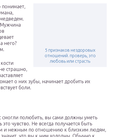
о понимает,
умана,
 медведем.
 Мужчина
ов
девает
на него?
м.
5 признаков нездоровых
отношений. проверь, это
любовь или страсть
 кости
 не страшно,
заставляет
ломает о них зубы, начинает дробить их
вствует боли.
с смогли полюбить, вы сами должны уметь
 это чувство. Не всегда получается быть
м и нежным по отношению к близким людям,
е значит, что вы к ним холодны. Обычно к