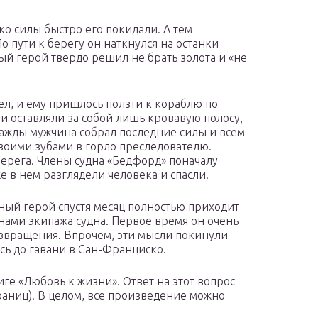
о силы быстро его покидали. А тем
 пути к берегу он наткнулся на останки
ный герой твердо решил не брать золота и «не
ел, и ему пришлось ползти к кораблю по
и оставляли за собой лишь кровавую полосу,
ажды мужчина собрал последние силы и всем
своими зубами в горло преследователю.
берега. Члены судна «Бедфорд» поначалу
е в нем разглядели человека и спасли.
ный герой спустя месяц полностью приходит
ленами экипажа судна. Первое время он очень
возвращения. Впрочем, эти мысли покинули
сь до гавани в Сан-Франциско.
ге «Любовь к жизни». Ответ на этот вопрос
траниц). В целом, все произведение можно