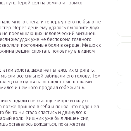
льзнуть. Герой сел на землю и громко
ало много снега, и теперь у него не было не
остер. Через день ему удалось выловить двух
ам не превышающих человеческий мизинец.
 если желудок уже не беспокоил главного
позволяли постоянные боли в сердце. Мешок с
ужчина решил спрятать половину в видном
татки золота, даже не пытаясь их спрятать.
 мысли все сильней забивали его голову. Тем
талец наткнулся на оставленные волками
омился и немного продлил себе жизнь.
увидел вдали сверкающее море и силуэт
о позже пришел в себя и понял, что подошел
 бы то ни стало спастись и двинулся к
старый волк. Хищник уже был лишен сил,
ишь оставалось дождаться, пока жертва