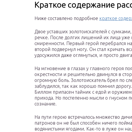
Краткое содержание рас
Ниже составлено подробное
краткое соде
Двое уставших золотоискателей с сумками,
речке. После долгих лишений их лица уже
смиренности. Первый герой перебрался на
второй подвернул ногу. Он стал кричать всл
удосужился даже оглянуться, и просто двиг
На мгновение в глазах у главного героя по
окрестности и решительно двинулся в сто
огромную боль. Золотоискатель брел по сл
заблудился, так как хорошо помнил дорогу. 
Биллом припасен тайник с едой и оружием.
прихода. Но постепенно мысли о гнусном п
сознание.
На пути герою встречалось множество дичи,
патронов он не был способен ничего пойма
водянистыми ягодами. Как-то в луже он на