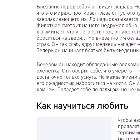
Внезапно перед собой он видит лошадь. Н
что это мираж, протирает глаза от густого т
заволакивающего их. Лошадь оказывается
Животное смотрит на него недружелюбно.
вспоминает, что у него есть нож, он уже гот
броситься на зверя… Но внезапно им овла
страх. Он так слаб, вдруг медведь нападет 
Теперь он начинает бояться быть съеденны
Вечером он находит обглоданные волками
олененка. Он говорит себе, что умереть —
достаточно только уснуть. Но жажда жизни 
его с жадностью наброситься на кости. Он 
камнем. Попадает себе по пальцам, но не чу
Как научиться любить
Чтобы ва
проявлять
терпимы
но это н