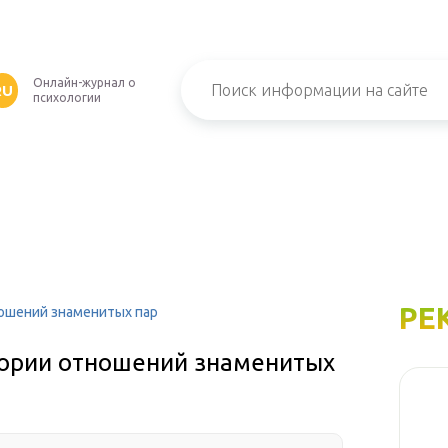
Онлайн-журнал о
RU
психологии
РЕ
ношений знаменитых пар
тории отношений знаменитых