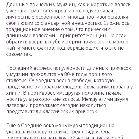
Длинные прически у мужчин, как и короткие волосы
у женщин смотрятся креативно, подчеркивая
личностные особенности, иногда противопоставляя
себя людям со стандартной внешностью. Сложилось
традиционное мнение о том, что прически с
длинными волосами – приоритет женщин. Но если
обратить взоры вглубь истории причесок, то можно
найти много фактов, подтверждающих, что это не
совсем так.
Последний всплеск популярности длинных причесок
у мужчин приходится на 80-е годы прошлого
столетия. Очередная волна свободы, которую
продемонстрировала молодежь, была заимствована у
хиппи. В противовес им, другая половина начала
носить ультракороткие волосы. Между этими двумя
лагерями продолжают сегодня находиться
представители классических причесок.
Еще в Средние века маньчжуры традиционно
украшали голову косой из трех прядей. Она
располагалась на затылочной части, а виски и лоб