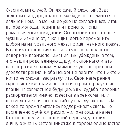
Счастливый случай. Он же самый сложный. Задан
золотой стандарт, к которому будешь стремиться в
дальнейшем. На меньшее уже не согласишься. Итак,
вы оба молоды, невинны и преисполнены
романтических ожиданий. Осознание того, что все
мужики изменяют, а женщин легко переманить
шубой из натурального меха, придёт намного позже.
В ваших отношениях царит атмосфера полного
доверия и взаимопонимания. Вы убеждены в том,
что нашли родственную душу, и склонны считать
партнёра идеальным. Взаимное чувство приносит
удовлетворение, и оба искренне верите, что никто и
ничто не сможет вас разлучить. Свои намерения
скрепляете клятвами верности, строите радужные
планы на совместное будущее. Увы, судьба-злодейка
распоряжается иначе: повестка в военкомат или
поступление в иногородний вуз разлучают вас. Да,
какое-то время пытались поддерживать связь. Но
постепенно с учётом расстояния она сошла на нет.
Кто-то вышел из отношений первым, устроил
личную жизнь. Оставшийся же в гордом одиночестве