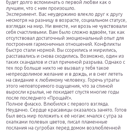
будет долго вспоминать о первой любви как о
лучшем, что с ним произошло.
Эксперимент. Вас неудержимо влекло друг к другу
несмотря на разницу в возрасте, социальном статусе,
взглядах на мир. Ни вместе, ни врозь не чувствовали
себя счастливыми. Вам было сложно вдвоём, так как
отсутствовал достаточный эмоциональный опыт для
построения гармоничных отношений. Конфликты
быстро стали нормой. Вы ссорились и мирились,
расставались и снова сходились. Возможно, один из
таких скандалов и стал причиной разрыва. Однако с
тех пор больше никто не вызвал у тебя такое
непреодолимое желание и в дождь, и в снег лететь
на свидание к любимому человеку. Горечь утраты
этого неповторимого ощущения, что за спиной
выросли крылья, не покидает спустя многие годы
после последнего «Прощай!».
Полное фиаско. Влюбился с первого взгляда.
Неудачно. Сердце красавицы оказалось занято. Готов
был весь мир положить к её ногам: мчался с утра за
охапками полевых цветов, писал пламенные
послания на сугробах перед домом возлюбленной