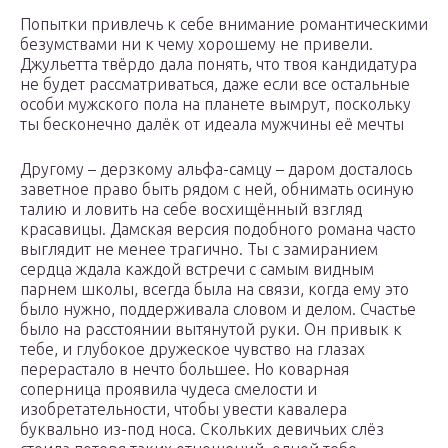
Попытки привлечь к себе внимание романтическими
безумствами ни к чему хорошему не привели.
Джульетта твёрдо дала понять, что твоя кандидатура
не будет рассматриваться, даже если все остальные
особи мужского пола на планете вымрут, поскольку
ты бесконечно далёк от идеала мужчины её мечты
Другому – дерзкому альфа-самцу – даром досталось
заветное право быть рядом с ней, обнимать осиную
талию и ловить на себе восхищённый взгляд
красавицы. Дамская версия подобного романа часто
выглядит не менее трагично. Ты с замиранием
сердца ждала каждой встречи с самым видным
парнем школы, всегда была на связи, когда ему это
было нужно, поддерживала словом и делом. Счастье
было на расстоянии вытянутой руки. Он привык к
тебе, и глубокое дружеское чувство на глазах
перерастало в нечто большее. Но коварная
соперница проявила чудеса смелости и
изобретательности, чтобы увести кавалера
буквально из-под носа. Скольких девичьих слёз