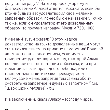
получит награду?!” На это пророк (мир ему и
благословение Аллаха) ответил: «Скажите, если бы
кто-нибудь из вас удовлетворил свое желание
запретным образом, понес бы он наказание?! Точно
так же, если он удовлетворит его дозволенным
образом, то получит награду». Муслим 720, 1006.
Имам ан-Науауи сказал: “В этом хадисе
доказательство на то, что дозволенные вещи могут
стать поклонением по причине намерения! Половой
акт может стать поклонением, если иметь
намерение: удовлетворить жену, с которой Аллах
повелел жить в соответствии с обычаем, или при
желании завести праведного ребенка, или с
намерением защитить свое целомудрие и
целомудрие жены, запретив тем самым обоим
смотреть на запретное и думать о запретном!” См.
“Шарх Сахих Муслим” 7/92.
И в заключении, хвала Аллаху – Господу миров!