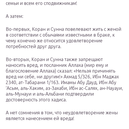
семьи и всем его сподвижникам!
А затем:
Во-первых, Коран и Сунна повелевают жить с женой
в соответствии с обычаями известными в браке, к
чему конечно же относится удовлетворение
потребностей друг друга.
Во-вторых, Коран и Сунна также запрещают
наносить вред, и посланник Аллаха (мир ему и
благословение Аллаха) сказал: «Нельзя причинять
вред ни себе, ни другим!» Ахмад 5/326, Ибн Маджах
2340, ат-Табарани 1/163. Имамы Абу Дауд, Ибн Абу
‘Асым, аль-Хаким, аз-Захаби, Ибн ас-Салях, ан-Науауи,
аль-Мунауи и аль-Альбани подтвердили
достоверность этого хадиса.
А нет сомнения в том, что неудовлетворение жены
является нанесением ей вреда!