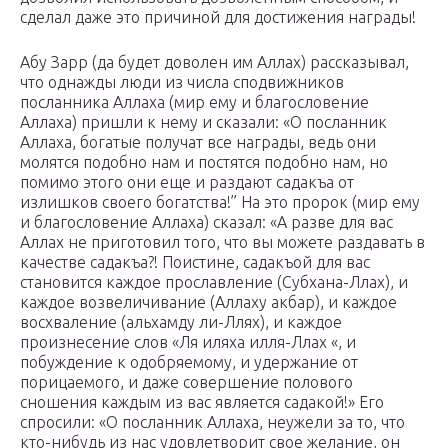
сделал даже это причиной для достижения награды!
Абу Зарр (да будет доволен им Аллах) рассказывал,
что однажды люди из числа сподвижников
посланника Аллаха (мир ему и благословение
Аллаха) пришли к нему и сказали: «O посланник
Аллаха, богатые получат все награды, ведь они
молятся подобно нам и постятся подобно нам, но
помимо этого они еще и раздают садакъа от
излишков своего богатства!” На это пророк (мир ему
и благословение Аллаха) сказал: «A разве для вас
Аллах не приготовил того, что вы можете раздавать в
качестве садакъа?! Поистине, садакъой для вас
становится каждое прославление (Субхана-Ллах), и
каждое возвеличивание (Аллаху акбар), и каждое
восхваление (альхамду ли-Ллях), и каждое
произнесение слов «Ля иляха илля-Ллах «, и
побуждение к одобряемому, и удержание от
порицаемого, и даже совершение полового
сношения каждым из вас является садакой!» Его
спросили: «О посланник Аллаха, неужели за то, что
кто-нибудь из нас удовлетворит свое желание, он