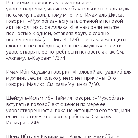
В-третьих, половой акт с женой и ее
удовлетворение, является обязательностью для мужа
по самому правильному мнению! Имам аль-Джасас
говорил: «Муж обязан вступать с женой в половой
акт, исходя из слов Аллаха: «Не наклоняйтесь же
полностью к одной, оставляя другую словно
подвешенной» (ан-Ниса 4: 129). Т.е. такая женщина
словно и не свободная, но и не замужняя, если не
удовлетворять ее потребности полового акта». См.
«Ахкамуль-Къуран» 1/374.
Имам Ибн Къудама говорил: «Половой акт уаджиб для
мужчины, если только у него нет причины. Это
говорил Малик». См. «аль-Мугъни» 7/30.
Шейхуль-Ислам Ибн Таймия говорил: «Муж обязан
вступать в половой акт с женой по мере ее
удовлетворенности, пока не истощится его тело, или
если это отвлечет его от заработка». См. «аль-
Ихтиярат» 246.
Шейх Ибн аль-Къайим «ар-Рауда аль-мухиббин»