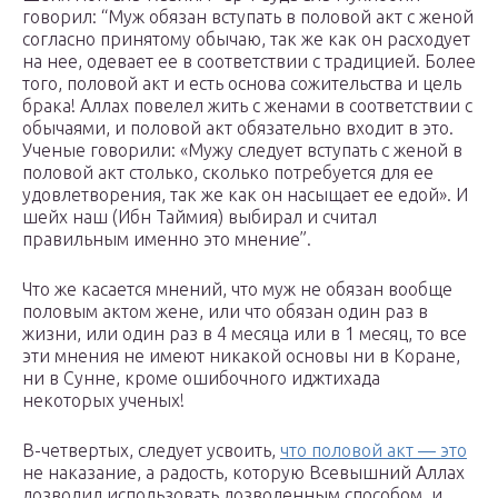
говорил: “Муж обязан вступать в половой акт с женой
согласно принятому обычаю, так же как он расходует
на нее, одевает ее в соответствии с традицией. Более
того, половой акт и есть основа сожительства и цель
брака! Аллах повелел жить с женами в соответствии с
обычаями, и половой акт обязательно входит в это.
Ученые говорили: «Мужу следует вступать с женой в
половой акт столько, сколько потребуется для ее
удовлетворения, так же как он насыщает ее едой». И
шейх наш (Ибн Таймия) выбирал и считал
правильным именно это мнение”.
Что же касается мнений, что муж не обязан вообще
половым актом жене, или что обязан один раз в
жизни, или один раз в 4 месяца или в 1 месяц, то все
эти мнения не имеют никакой основы ни в Коране,
ни в Сунне, кроме ошибочного иджтихада
некоторых ученых!
В-четвертых, следует усвоить,
что половой акт — это
не наказание, а радость, которую Всевышний Аллах
дозволил использовать дозволенным способом, и