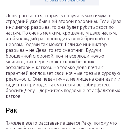
13 важных признаков
Девы расстаются, стараясь получить максимум от
страданий уже бывшей второй половины. Если Дева
инициатор разрыва, то она будет рубить хвост по
частям. По очень мелким, крошечным даже частям,
чтобы каждый раз проводить тупой бритвой по
нервам. Годами так может. Если же инициатор
разрыва – не Дева, то это смертник. Будучи
брошенной стороной, почти все люди ночью
мечтают, как переезжают своих бывших
асфальтовым катком. Но только Дева почти с
гарантией воплощает свои ночные грезы в суровую
реальность. Она педантична, не лишена фантазии и
садист по природе. Так что если вы собираетесь
бросить Деву – держитесь подальше от асфальтовых
катков.
Рак
Тяжелее всего расставание дается Раку, потому что
он в любом случае начинает ностальгировать,