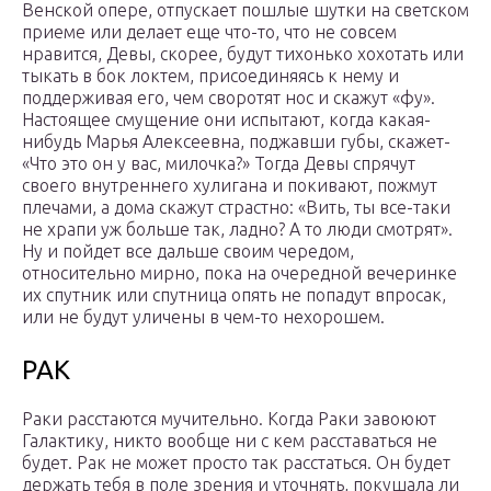
Венской опере, отпускает пошлые шутки на светском
приеме или делает еще что-то, что не совсем
нравится, Девы, скорее, будут тихонько хохотать или
тыкать в бок локтем, присоединяясь к нему и
поддерживая его, чем своротят нос и скажут «фу».
Настоящее смущение они испытают, когда какая-
нибудь Марья Алексеевна, поджавши губы, скажет-
«Что это он у вас, милочка?» Тогда Девы спрячут
своего внутреннего хулигана и покивают, пожмут
плечами, а дома скажут страстно: «Вить, ты все-таки
не храпи уж больше так, ладно? А то люди смотрят».
Ну и пойдет все дальше своим чередом,
относительно мирно, пока на очередной вечеринке
их спутник или спутница опять не попадут впросак,
или не будут уличены в чем-то нехорошем.
РАК
Раки расстаются мучительно. Когда Раки завоюют
Галактику, никто вообще ни с кем расставаться не
будет. Рак не может просто так расстаться. Он будет
держать тебя в поле зрения и уточнять, покушала ли