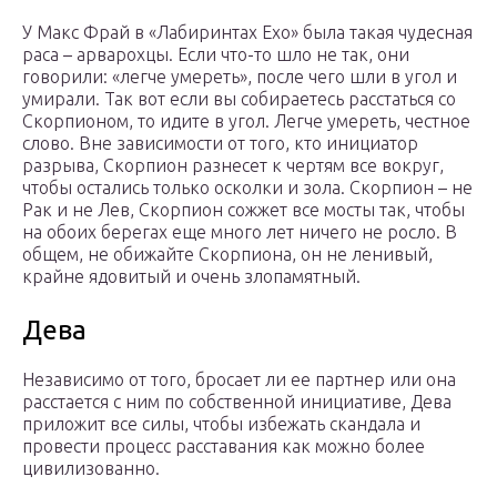
У Макс Фрай в «Лабиринтах Ехо» была такая чудесная
раса – арварохцы. Если что-то шло не так, они
говорили: «легче умереть», после чего шли в угол и
умирали. Так вот если вы собираетесь расстаться со
Скорпионом, то идите в угол. Легче умереть, честное
слово. Вне зависимости от того, кто инициатор
разрыва, Скорпион разнесет к чертям все вокруг,
чтобы остались только осколки и зола. Скорпион – не
Рак и не Лев, Скорпион сожжет все мосты так, чтобы
на обоих берегах еще много лет ничего не росло. В
общем, не обижайте Скорпиона, он не ленивый,
крайне ядовитый и очень злопамятный.
Дева
Независимо от того, бросает ли ее партнер или она
расстается с ним по собственной инициативе, Дева
приложит все силы, чтобы избежать скандала и
провести процесс расставания как можно более
цивилизованно.