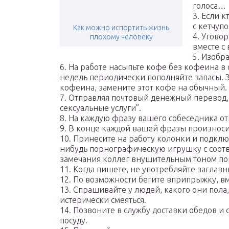
голоса…
3. Если к
с кетчупо
Как можно испортить жизнь
4. Угово
плохому человеку
вместе с 
5. Изобр
6. На работе насыпьте кофе без кофеина в
недель периодически пополняйте запасы. З
кофеина, замените этот кофе на обычный.
7. Отправляя почтовый денежный перевод,
сексуальные услуги”.
8. На каждую фразу вашего собеседника отве
9. В конце каждой вашей фразы произносит
10. Принесите на работу колонки и подклю
нибудь порнографическую игрушку с соотв
замечания коллег внушительным тоном попр
11. Когда пишете, не употребляйте заглав
12. По возможности бегите вприпрыжку, вм
13. Спрашивайте у людей, какого они пола,
истерически смеяться.
14. Позвоните в службу доставки обедов и 
посуду.