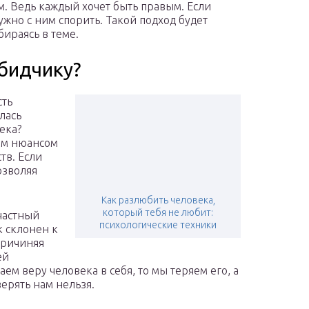
. Ведь каждый хочет быть правым. Если
жно с ним спорить. Такой подход будет
бираясь в теме.
обидчику?
сть
лась
века?
ным нюансом
тв. Если
озволяя
Как разлюбить человека,
который тебя не любит:
частный
психологические техники
к склонен к
причиняя
ей
ем веру человека в себя, то мы теряем его, а
ерять нам нельзя.