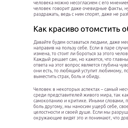
человека можно несогласием с его мнением
человек говорит даже очевидные факты, ну
раздражать, ведь с ним спорят, даже не раз
Как красиво отомстить 
Давайте будем оставаться людьми, даже ме
направив на пользу себе. Если в паре случи
измена, то стоит ли бороться за этого чело
Каждый решает сам, но кажется, что глав
ответа на этот вопрос является глубина чувс
они есть, то любящий уступит любимому, п
выместить страх, боль и обиду.
Человек в некоторых аспектах – самый нес
среди представителей живого мира, так ка
самокопанию и критике. Иными словами, 
боль другому, мы наносим ущерб себе, сво
целостности и своей душе. Если мы разруша
окружающие видят это и понимают, что дов