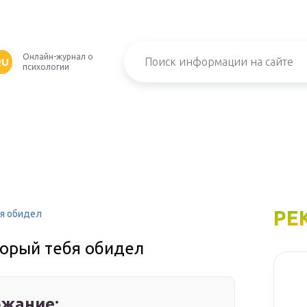
Онлайн-журнал о
RU
психологии
РЕ
бя обидел
торый тебя обидел
жание: