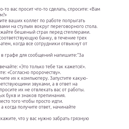
то-то вас просит что-то сделать, спросите: «Вам
м?»
рите ваших коллег по работе попрыгать
вами на стульях вокруг переговорного стола.
ажайте бешеный страх перед степлерами.
 соответствующую банку, в течение трех
атем, когда все сотрудники отвыкнут от
 в графе для сообщений напишите:“За
чайте: «Это только тебе так кажется!».
е: «Согласно пророчеству».
чите их к компьютеру. Запустите какую-
етствующими звуками, а в ответ на
осите их не отвлекать вас от работы.
ных букв и знаков препинания.
есто того чтобы просто идти.
 а когда получите ответ, начинайте
скажите, что у вас нужно забрать грязную