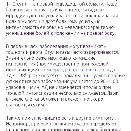
1—2 сут.) — в правой подвздошной области. Чаще
боли носят постоянный характер, никуда не
иррадиируют, но усиливаются при покашливании.
Боль в животе не дает больному уснуть, но
интенсивность ее обычно невелика; характерно
уменьшение болей в положении на правом боку.
В первые часы заболевания могут возникать
тошнота и рвота. Стул и газы часто задерживаются.
Значительно реже наблюдаются жидкие
испражнения (преимущественно при тяжелой
интоксикации).
Температура тела повышается
до
37,5—38°, реже остается нормальной. Пульс в первые
сутки от начала заболевания учащается до 90—100
ударов в 1 мин, АД не изменяется и только при
тяжелой интоксикации несколько снижается. Язык
вначале слегка обложен и влажен, но скоро
становится сухим.
Так же при аппендиците есть и другие симптомы.
Например, при осмотре живота часто определяют
отставание при дыхании нижних отделов брюшной