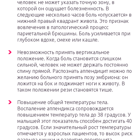
человек не может указать точную зону, в
которой он ощущает болезненность. В
следующие несколько часов боль «опускается» в
нижний правый квадрант живота. Это признак
вовлечения в патологический процесс
париетальной брюшины. Боль усиливается при
глубоком вдохе, смехе или кашле.
Невозможность принять вертикальное
положение. Когда боль становится слишком
сильной, человек не может держать постоянно
спину прямой. Распознать аппендицит можно по
желанию больного принять позу эмбриона: он
ложится на бок и поджимает ноги к животу. В
таком положении рези становятся тише.
Повышение общей температуры тела.
Воспаление аппендикса сопровождается
повышением температур тела до 38 градусов. У
малышей этот показатель способен достигать 40
градусов. Если значительный рост температуры
отмечается у взрослых пациентов, то высок риск
разрыва кишки и развитие перитонита.