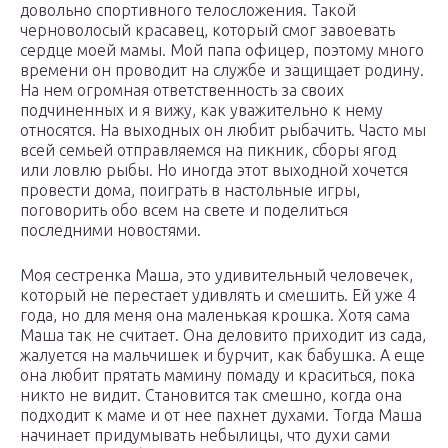
довольно спортивного телосложения. Такой
черноволосый красавец, который смог завоевать
сердце моей мамы. Мой папа офицер, поэтому много
времени он проводит на службе и защищает родину.
На нем огромная ответственность за своих
подчиненных и я вижу, как уважительно к нему
относятся. На выходных он любит рыбачить. Часто мы
всей семьей отправляемся на пикник, сборы ягод
или ловлю рыбы. Но иногда этот выходной хочется
провести дома, поиграть в настольные игры,
поговорить обо всем на свете и поделиться
последними новостями.
Моя сестренка Маша, это удивительный человечек,
который не перестает удивлять и смешить. Ей уже 4
года, но для меня она маленькая крошка. Хотя сама
Маша так не считает. Она деловито приходит из сада,
жалуется на мальчишек и бурчит, как бабушка. А еще
она любит прятать мамину помаду и краситься, пока
никто не видит. Становится так смешно, когда она
подходит к маме и от нее пахнет духами. Тогда Маша
начинает придумывать небылицы, что духи сами