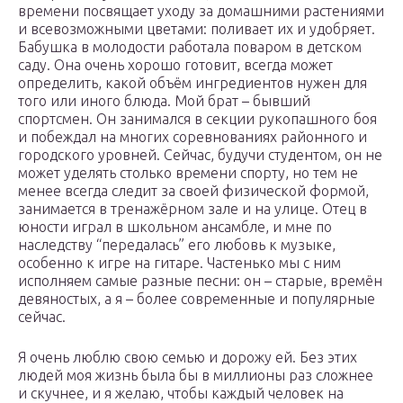
времени посвящает уходу за домашними растениями
и всевозможными цветами: поливает их и удобряет.
Бабушка в молодости работала поваром в детском
саду. Она очень хорошо готовит, всегда может
определить, какой объём ингредиентов нужен для
того или иного блюда. Мой брат – бывший
спортсмен. Он занимался в секции рукопашного боя
и побеждал на многих соревнованиях районного и
городского уровней. Сейчас, будучи студентом, он не
может уделять столько времени спорту, но тем не
менее всегда следит за своей физической формой,
занимается в тренажёрном зале и на улице. Отец в
юности играл в школьном ансамбле, и мне по
наследству “передалась” его любовь к музыке,
особенно к игре на гитаре. Частенько мы с ним
исполняем самые разные песни: он – старые, времён
девяностых, а я – более современные и популярные
сейчас.
Я очень люблю свою семью и дорожу ей. Без этих
людей моя жизнь была бы в миллионы раз сложнее
и скучнее, и я желаю, чтобы каждый человек на