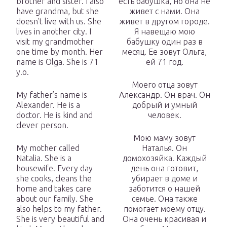
brother and sister. I also
есть бабушка, но она не
have grandma, but she
живет с нами. Она
doesn’t live with us. She
живет в другом городе.
lives in another city. I
Я навещаю мою
visit my grandmother
бабушку один раз в
one time by month. Her
месяц. Ее зовут Ольга,
name is Olga. She is 71
ей 71 год.
y.o.
Моего отца зовут
My father’s name is
Александр. Он врач. Он
Alexander. He is a
добрый и умный
doctor. He is kind and
человек.
clever person.
Мою маму зовут
My mother called
Наталья. Он
Natalia. She is a
домохозяйка. Каждый
housewife. Every day
день она готовит,
she cooks, cleans the
убирает в доме и
home and takes care
заботится о нашей
about our family. She
семье. Она также
also helps to my father.
помогает моему отцу.
She is very beautiful and
Она очень красивая и