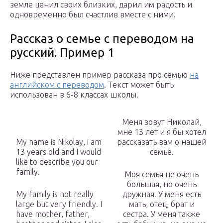
земле ценил своих близких, дарил им радость и
одновременно был счастлив вместе с ними.
Рассказ о семье с переводом на
русский. Пример 1
Ниже представлен пример рассказа про семью
на
английском с переводом
. Текст может быть
использован в 6-8 классах школы.
Меня зовут Николай,
мне 13 лет и я бы хотел
My name is Nikolay, i am
рассказать вам о нашей
13 years old and I would
семье.
like to describe you our
family.
Моя семья не очень
большая, но очень
My family is not really
дружная. У меня есть
large but very friendly. I
мать, отец, брат и
have mother, father,
сестра. У меня также