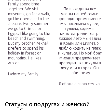
family spend time
together. We visit
По выходным все
museums, go for a walk,
члены нашей семьи
go the cinema or to the
проводят время вместе.
theatre. Every summer
Мы посещаем музеи,
we go to Crimea or
гуляем, ходим в
Egypt. I like going to the
кинотеатр или театр.
beach and swimming.
Каждое лето мы ездим
But my brother Mikhail
в Крым или Египет. Я
prefers to spend his
люблю ходить на пляж
holiday in forest or
и купаться. Но мой брат
mountains. He likes
Михаил предпочитает
winter.
проводить каникулы в
лесу или в горах. Он
любит зиму.
I adore my family.
Я обожаю свою семью.
Статусы о подругах и женской