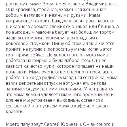
расскажу о маме. Зовут ее Елизавета Владимировна.
Она красивая, стройная, ухоженная женщина с
добрым взглядом и нежными руками. Мама
потрясающе готовит. Каждое утро я просыпаюсь от
шикарного аромата свежих сырников или блинов. А
по выходным мамочка балует нас большим тортом,
чаще всего моим любимым, шоколадным с
кокосовой стружкой. Пишу об этом и так и хочется
прийти на кухню и попросить у мамы испечь этот
торт прямо сейчас. До декретного отпуска мама
работала на фирме и была лаборантом. От нее
зависит качество муки, которое попадает на наши
прилавки. Мама очень ответственно относилась к
работе, но когда родилась младшая сестричка, мама
взяла декретный отпуск и вот уже четыре года
занимается домашними хлопотами. Мне нравится,
что мама дома и уделяет нам много времени. Но и
для нее мы устраиваем выходные, остаемся с
сестренкой и отпускаем маму в кафе или салон
красоты.
Моего папу зовут Сергей Юрьевич. Он высокого и