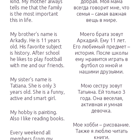
kind. My mother always
добрая. Моя мама
tells me that the family
всегда говорит мне, что
is the most important
семья – самая важная
this in life.
вещь в мире.
My brother’s name is
Моего брата зовут
Arkadiy. He is 11 years
Аркадий. Ему 11 лет.
old. His favorite subject
Его любимый предмет –
is history. After school
история. После школы
he likes to play football
ему нравится играть в
with me and our friends.
футбол со мной и
нашими друзьями.
My sister’s name is
Tatiana. She is only 3
Мою сестру зовут
years old. She is a funny,
Татьяна. Ей только 3
active and smart girl.
года. Она веселая,
активная и умная
девочка.
My hobby is painting.
Also I like reading books.
Мое хобби – рисование.
Также я люблю читать
Every weekend all
книги.
members from my