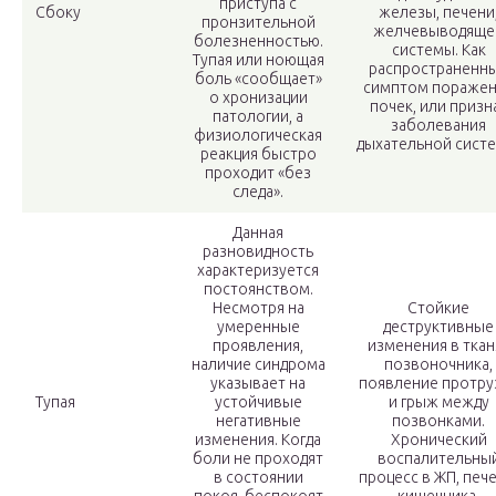
приступа с
Сбоку
железы, печени
пронзительной
желчевыводяще
болезненностью.
системы. Как
Тупая или ноющая
распространенн
боль «сообщает»
симптом поражен
о хронизации
почек, или призн
патологии, а
заболевания
физиологическая
дыхательной сист
реакция быстро
проходит «без
следа».
Данная
разновидность
характеризуется
постоянством.
Несмотря на
Стойкие
умеренные
деструктивные
проявления,
изменения в ткан
наличие синдрома
позвоночника,
указывает на
появление протру
Тупая
устойчивые
и грыж между
негативные
позвонками.
изменения. Когда
Хронический
боли не проходят
воспалительны
в состоянии
процесс в ЖП, пече