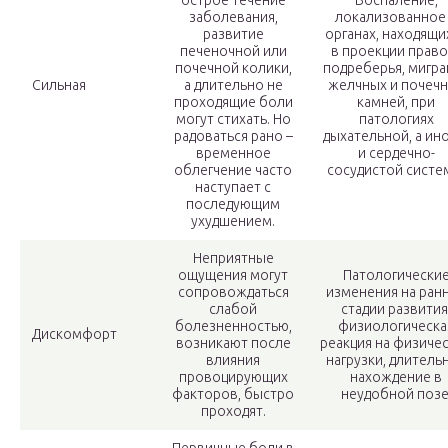
острое течение
Воспаление,
заболевания,
локализованное
развитие
органах, находящи
печеночной или
в проекции право
почечной колики,
подреберья, мигра
Сильная
а длительно не
желчных и почеч
проходящие боли
камней, при
могут стихать. Но
патологиях
радоваться рано –
дыхательной, а ин
временное
и сердечно-
облегчение часто
сосудистой систе
наступает с
последующим
ухудшением.
Неприятные
ощущения могут
Патологически
сопровождаться
изменения на ран
слабой
стадии развития
болезненностью,
физиологическа
Дискомфорт
возникают после
реакция на физиче
влияния
нагрузки, длитель
провоцирующих
нахождение в
факторов, быстро
неудобной позе
проходят.