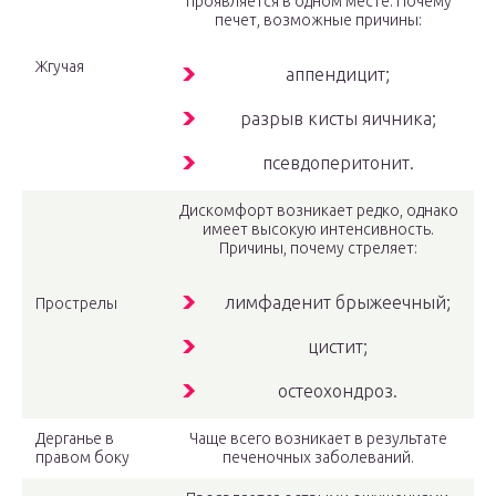
проявляется в одном месте. Почему
печет, возможные причины:
Жгучая
аппендицит;
разрыв кисты яичника;
псевдоперитонит.
Дискомфорт возникает редко, однако
имеет высокую интенсивность.
Причины, почему стреляет:
лимфаденит брыжеечный;
Прострелы
цистит;
остеохондроз.
Дерганье в
Чаще всего возникает в результате
правом боку
печеночных заболеваний.