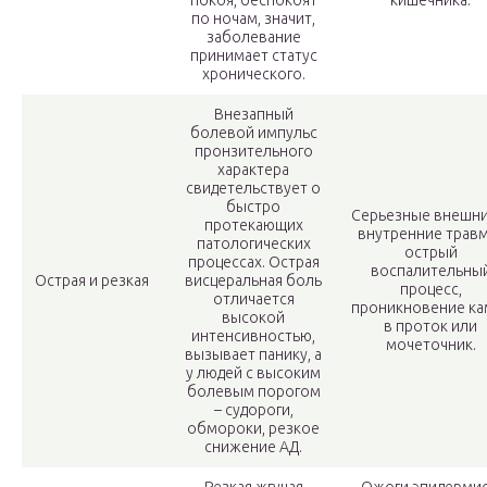
покоя, беспокоят
кишечника.
по ночам, значит,
заболевание
принимает статус
хронического.
Внезапный
болевой импульс
пронзительного
характера
свидетельствует о
быстро
Серьезные внешни
протекающих
внутренние трав
патологических
острый
процессах. Острая
воспалительны
Острая и резкая
висцеральная боль
процесс,
отличается
проникновение ка
высокой
в проток или
интенсивностью,
мочеточник.
вызывает панику, а
у людей с высоким
болевым порогом
– судороги,
обмороки, резкое
снижение АД.