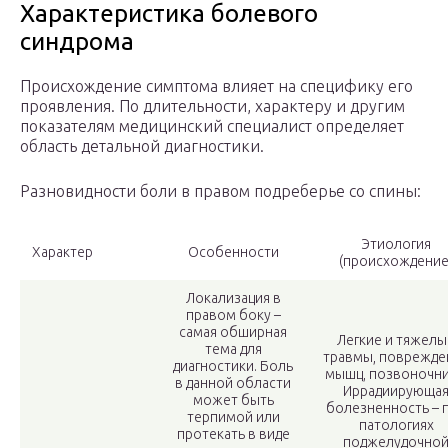
Характеристика болевого
синдрома
Происхождение симптома влияет на специфику его
проявления. По длительности, характеру и другим
показателям медицинский специалист определяет
область детальной диагностики.
Разновидности боли в правом подреберье со спины:
Этиология
Характер
Особенности
(происхождение
Локализация в
правом боку –
самая обширная
Легкие и тяжелы
тема для
травмы, поврежде
диагностики. Боль
мышц, позвоночни
в данной области
Иррадиирующа
может быть
болезненность – 
терпимой или
патологиях
протекать в виде
поджелудочно