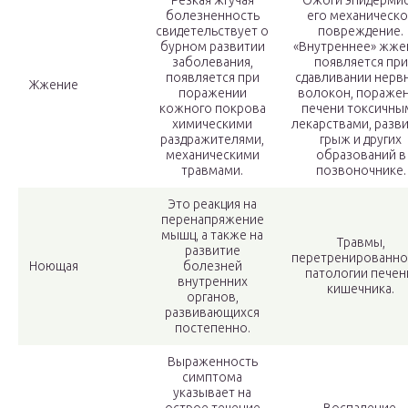
Резкая жгучая
Ожоги эпидермис
болезненность
его механическ
свидетельствует о
повреждение.
бурном развитии
«Внутреннее» жже
заболевания,
появляется при
появляется при
сдавливании нерв
Жжение
поражении
волокон, пораже
кожного покрова
печени токсичны
химическими
лекарствами, разв
раздражителями,
грыж и других
механическими
образований в
травмами.
позвоночнике.
Это реакция на
перенапряжение
мышц, а также на
Травмы,
развитие
перетренированно
Ноющая
болезней
патологии печен
внутренних
кишечника.
органов,
развивающихся
постепенно.
Выраженность
симптома
указывает на