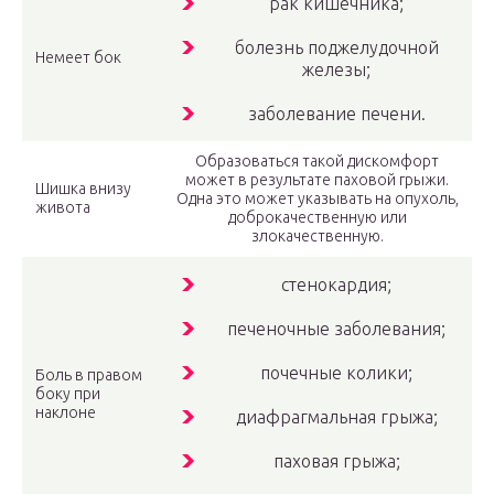
рак кишечника;
болезнь поджелудочной
Немеет бок
железы;
заболевание печени.
Образоваться такой дискомфорт
может в результате паховой грыжи.
Шишка внизу
Одна это может указывать на опухоль,
живота
доброкачественную или
злокачественную.
стенокардия;
печеночные заболевания;
почечные колики;
Боль в правом
боку при
наклоне
диафрагмальная грыжа;
паховая грыжа;