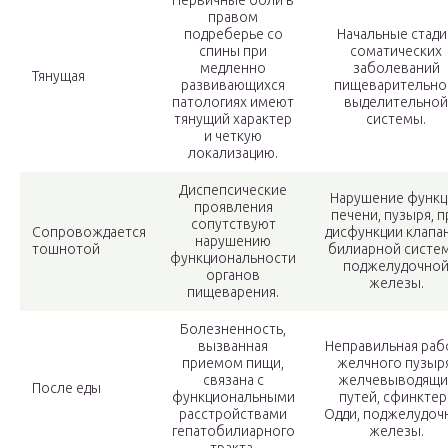
Первичные боли в
правом
подреберье со
Начальные стади
спины при
соматических
медленно
заболеваний
Тянущая
развивающихся
пищеварительно
патологиях имеют
выделительной
тянущий характер
системы.
и четкую
локализацию.
Диспепсические
Нарушение функц
проявления
печени, пузыря, п
сопутствуют
Сопровождается
дисфункции клапа
нарушению
тошнотой
билиарной систе
функциональности
поджелудочно
органов
железы.
пищеварения.
Болезненность,
вызванная
Неправильная раб
приемом пищи,
желчного пузыря
связана с
желчевыводящи
После еды
функциональными
путей, сфинктер
расстройствами
Одди, поджелудоч
гепатобилиарного
железы.