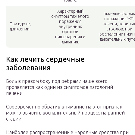
тракта.
Характерный
Тяжелые форм
симптом тяжелого
поражения ЖП,
поражения
При вдохе,
печени, нервны
внутренних
движении
стволов, при
органов
воспалении нижн
пищеварения и
дыхательных путе
дыхания.
Как лечить сердечные
заболевания
Боль в правом боку под ребрами чаще всего
проявляется как один из симптомов патологий
печени
Своевременно обратив внимание на этот признак
можно выявить воспалительный процесс на ранней
стадии
Наиболее распространенные народные средства при